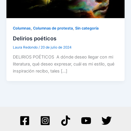
,
,
Columnas
Columnas de protesta
Sin categoría
Delirios poéticos
Laura Redondo
/
20 de julio de 2024
DELIRIOS POÉTICOS A dónde deseo llegar con mi
literatura, qué deseo expresar, cuál es mi estilo, qué
inspiración recibo, tales […]